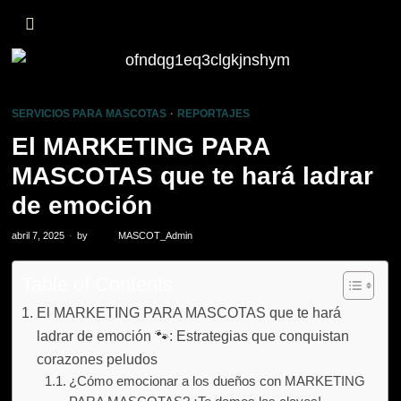
SERVICIOS PARA MASCOTAS
·
REPORTAJES
El MARKETING PARA
MASCOTAS que te hará ladrar
de emoción
abril 7, 2025
by
MASCOT_Admin
Table of Contents
El MARKETING PARA MASCOTAS que te hará
ladrar de emoción 🐾: Estrategias que conquistan
corazones peludos
¿Cómo emocionar a los dueños con MARKETING