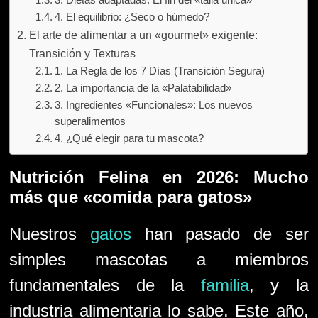
3. Dietas adaptadas: El fin del «talla única»
4. El equilibrio: ¿Seco o húmedo?
El arte de alimentar a un «gourmet» exigente:
Transición y Texturas
1. La Regla de los 7 Días (Transición Segura)
2. La importancia de la «Palatabilidad»
3. Ingredientes «Funcionales»: Los nuevos
superalimentos
4. ¿Qué elegir para tu mascota?
Nutrición Felina en 2026: Mucho
más que «comida para gatos»
Nuestros
gatos
han pasado de ser
simples mascotas a miembros
fundamentales de la
familia
, y la
industria alimentaria lo sabe. Este año,