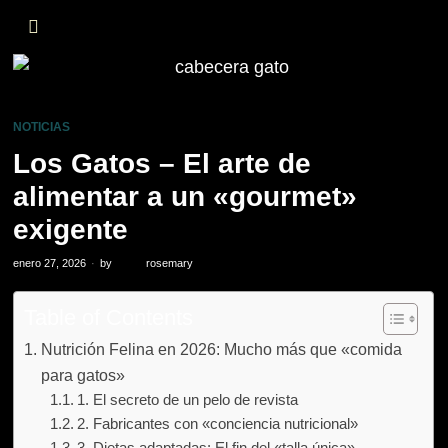
NOTICIAS
Los Gatos – El arte de
alimentar a un «gourmet»
exigente
enero 27, 2026
by
rosemary
Table of Contents
Nutrición Felina en 2026: Mucho más que «comida
para gatos»
1. El secreto de un pelo de revista
2. Fabricantes con «conciencia nutricional»