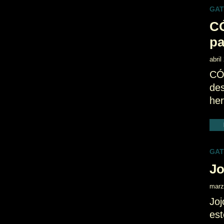
GA
C
pa
abril
CÓ
des
he
GA
Jo
marz
Joj
est