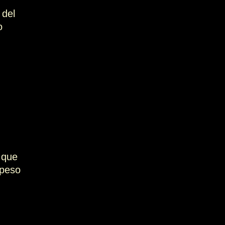
 del
o
 que
 peso