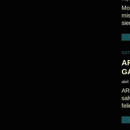
Mon
mis
si
GA
A
GA
abril
AR
sal
fel