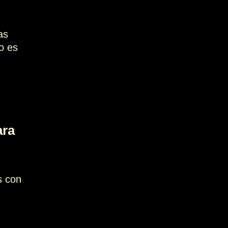
as
o es
ara
s con