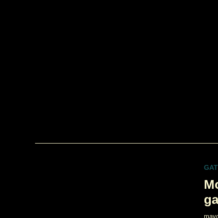
GA
Mo
ga
mayo