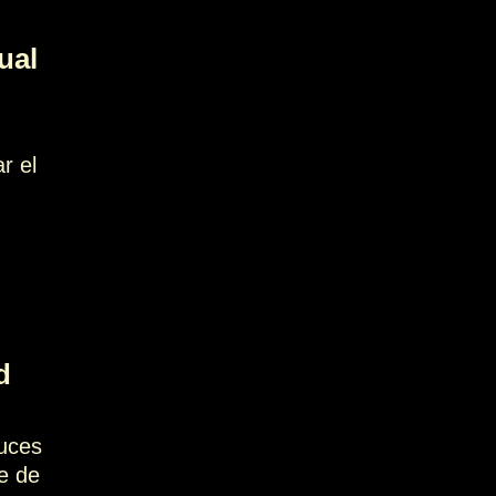
ual
r el
d
luces
e de