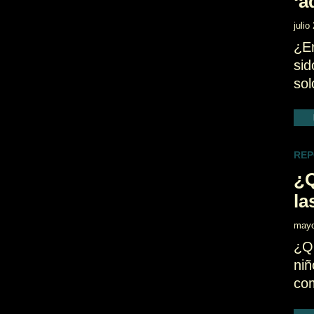
‘a
julio
¿E
sid
sol
REP
¿Q
la
mayo
¿Qu
niñ
com