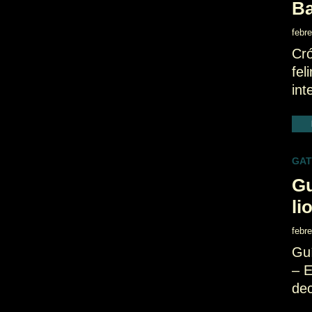
Ba
febr
Cró
fel
int
GA
Gu
li
febr
Guí
– E
dec