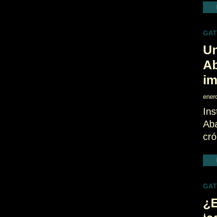
GA
Un
Ab
im
ener
Ins
Aba
cró
GA
¿