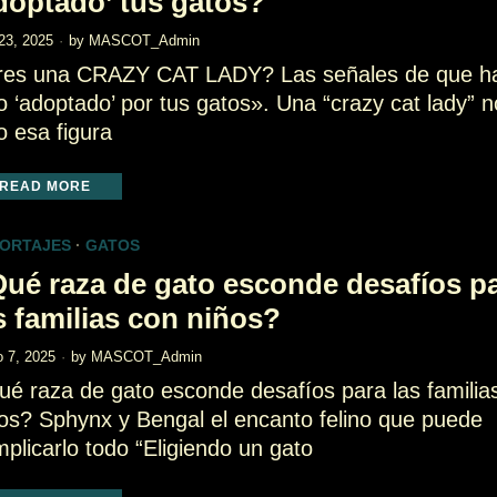
doptado’ tus gatos?
 23, 2025
by
MASCOT_Admin
res una CRAZY CAT LADY? Las señales de que h
o ‘adoptado’ por tus gatos». Una “crazy cat lady” n
o esa figura
READ MORE
ORTAJES
·
GATOS
ué raza de gato esconde desafíos p
s familias con niños?
 7, 2025
by
MASCOT_Admin
é raza de gato esconde desafíos para las familia
os? Sphynx y Bengal el encanto felino que puede
plicarlo todo “Eligiendo un gato