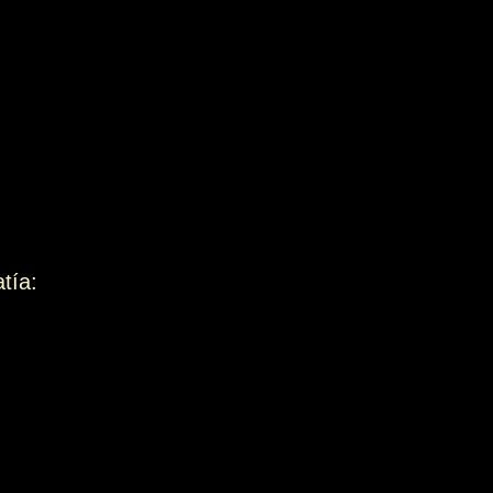
tía:
n