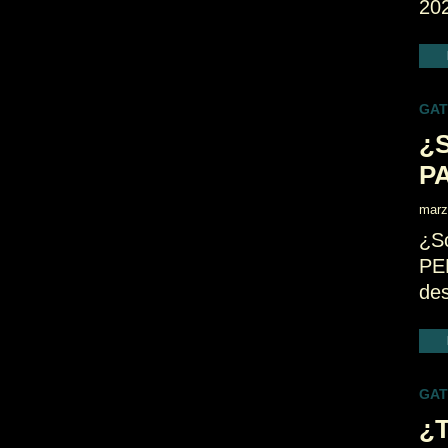
20
GA
¿S
P
marz
¿S
PE
des
GA
¿T