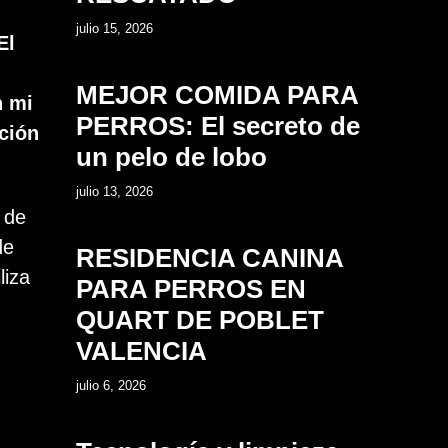
4
julio 15, 2026
El
MEJOR COMIDA PARA
n mi
PERROS: El secreto de
cción
un pelo de lobo
5
julio 13, 2026
 de
e
RESIDENCIA CANINA
liza
PARA PERROS EN
QUART DE POBLET
VALENCIA
6
julio 6, 2026