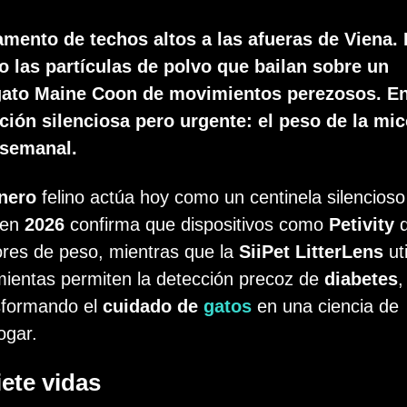
ento de techos altos a las afueras de Viena. 
do las partículas de polvo que bailan sobre un
gato Maine Coon de movimientos perezosos. E
ción silenciosa pero urgente: el peso de la mi
 semanal.
nero
felino actúa hoy como un centinela silencioso
n en
2026
confirma que dispositivos como
Petivity
d
res de peso, mientras que la
SiiPet LitterLens
uti
mientas permiten la detección precoz de
diabetes
,
nsformando el
cuidado de
gatos
en una ciencia de
ogar.
iete vidas