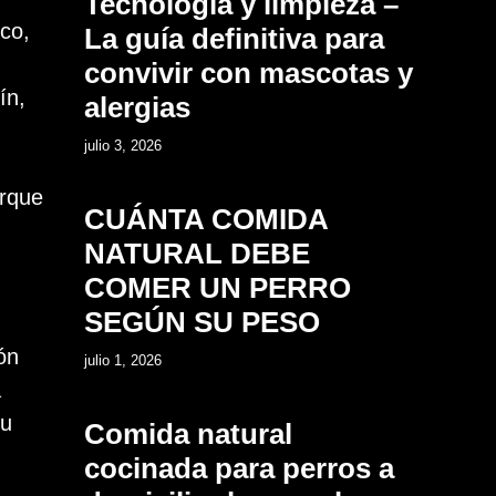
Tecnología y limpieza –
co,
La guía definitiva para
convivir con mascotas y
ín,
alergias
7
julio 3, 2026
orque
CUÁNTA COMIDA
NATURAL DEBE
COMER UN PERRO
SEGÚN SU PESO
8
ón
julio 1, 2026
a
u
Comida natural
cocinada para perros a