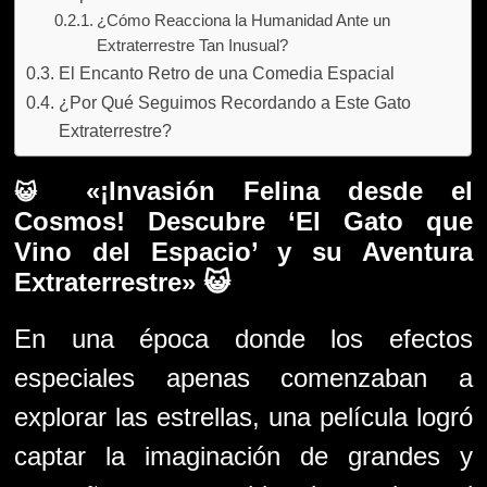
¿Cómo Reacciona la Humanidad Ante un
Extraterrestre Tan Inusual?
El Encanto Retro de una Comedia Espacial
¿Por Qué Seguimos Recordando a Este Gato
Extraterrestre?
«¡Invasión Felina desde el
😺
Cosmos! Descubre ‘El Gato que
Vino del Espacio’ y su Aventura
Extraterrestre» 😺
En una época donde los efectos
especiales apenas comenzaban a
explorar las estrellas, una película logró
captar la imaginación de grandes y