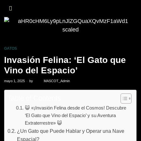
GATOS
Invasión Felina: ‘El Gato que
Vino del Espacio’
mayo 1, 2025
by
MASCOT_Admin
Table of Contents
😺 «¡Invasión Felina desde el Cosmos! Descubre
‘El Gato que Vino del Espacio’ y su Aventura
Extraterrestre» 😺
¿Un Gato que Puede Hablar y Operar una Nave
Espacial?