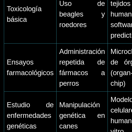
Uso de
tejidos
Toxicología
beagles y
huma
básica
roedores
softwa
predict
Administración
Microc
Ensayos
repetida de
de ór
farmacológicos
fármacos a
(organ
perros
chip)
Model
Estudio de
Manipulación
celula
enfermedades
genética en
human
genéticas
canes
vitro