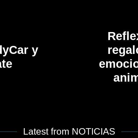
Refle
dyCar y
regal
ate
emocio
ani
Latest from NOTICIAS