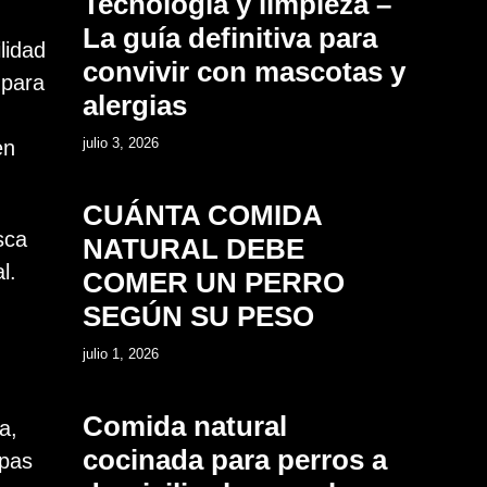
Tecnología y limpieza –
La guía definitiva para
lidad
convivir con mascotas y
 para
alergias
7
julio 3, 2026
en
CUÁNTA COMIDA
sca
NATURAL DEBE
l.
COMER UN PERRO
,
SEGÚN SU PESO
8
julio 1, 2026
Comida natural
a,
cocinada para perros a
apas