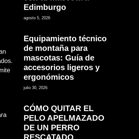
Edimburgo
2
agosto 5, 2026
Equipamiento técnico
de montaña para
can
mascotas: Guía de
ados.
accesorios ligeros y
mite
ergonómicos
3
julio 30, 2026
CÓMO QUITAR EL
ara
PELO APELMAZADO
DE UN PERRO
RESCATADO