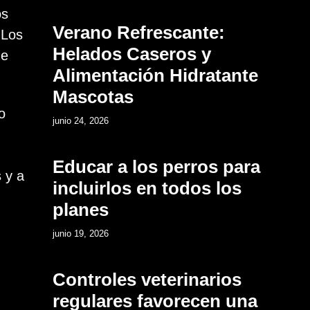
os
Verano Refrescante:
 Los
Helados Caseros y
de
Alimentación Hidratante
Mascotas
o
12
junio 24, 2026
Educar a los perros para
 y a
incluirlos en todos los
planes
13
junio 19, 2026
Controles veterinarios
regulares favorecen una