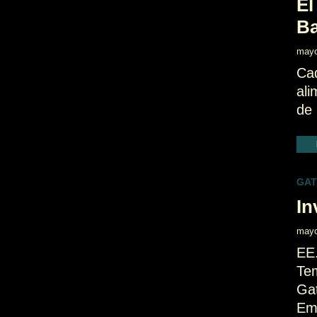
El
Ba
mayo
Ca
ali
de 
GA
In
mayo
EE
Te
Ga
Em