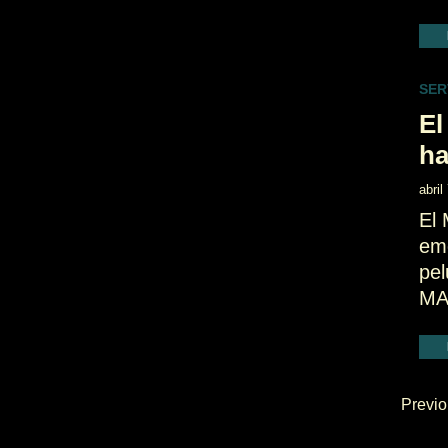
SER
E
ha
abril
El
emo
pe
MA
Previo