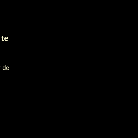
te
 de