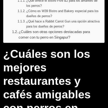
¿Qué ofrece el Bistro Five &2 para los amantes de
los perros?
¿Cómo es W39 Bistro and Bakery especial para los
dueños de perros?
¿Qué hace a Rabbit Carrot Gun una opción atractiva
para los dueños de perros?
¿Cuáles son otras opciones destacadas para
comer con tu perro en Singapur?
¿Cuáles son los
mejores
restaurantes y
cafés amigables
con perros en