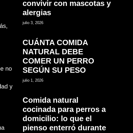
convivir con mascotas y
alergias
7
julio 3, 2026
ás,
CUÁNTA COMIDA
NATURAL DEBE
COMER UN PERRO
se no
SEGÚN SU PESO
8
julio 1, 2026
dad y
Comida natural
cocinada para perros a
domicilio: lo que el
pienso enterró durante
ha