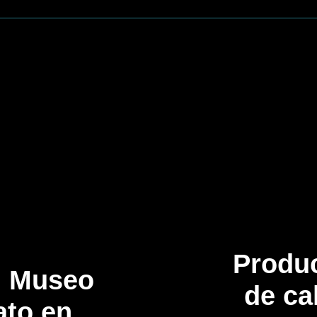
Produ
l Museo
de ca
ato en