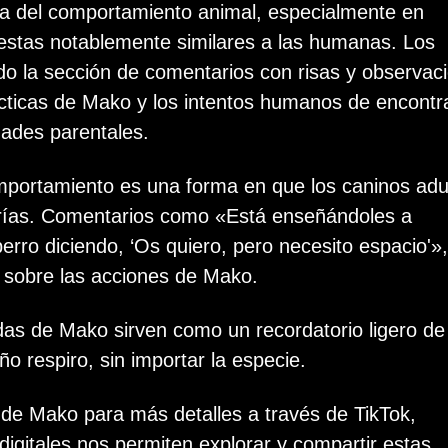
eza del comportamiento animal, especialmente en
estas notablemente similares a las humanas. Los
do la sección de comentarios con risas y observac
ácticas de Mako y los intentos humanos de encontr
dades parentales.
mportamiento es una forma en que los caninos adu
rías. Comentarios como «Está enseñándoles a
erro diciendo, ‘Os quiero, pero necesito espacio'»,
s sobre las acciones de Mako.
as de Mako sirven como un recordatorio ligero de 
o respiro, sin importar la especie.
 de Mako para más detalles a través de TikTok,
gitales nos permiten explorar y compartir estas