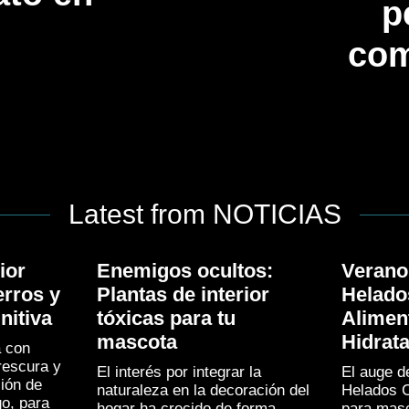
p
com
Latest from NOTICIAS
ior
Enemigos ocultos:
Verano
erros y
Plantas de interior
Helado
nitiva
tóxicas para tu
Alimen
mascota
Hidrat
a con
frescura y
El interés por integrar la
El auge d
ión de
naturaleza en la decoración del
Helados 
go, para
hogar ha crecido de forma
para masc