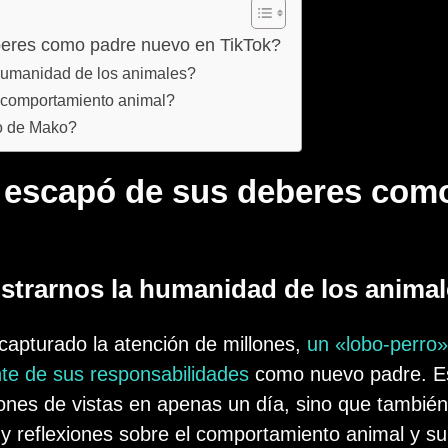
eres como padre nuevo en TikTok?
humanidad de los animales?
 comportamiento animal?
o de Mako?
 escapó de sus deberes com
strarnos la humanidad de los anima
capturado la atención de millones,
un «lobo-perro»
e de sus responsabilidades
como nuevo padre. E
ones de vistas en apenas un día, sino que tambié
 reflexiones sobre el comportamiento animal y su