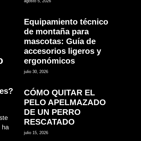
2
agosto 5, 2026
Equipamiento técnico
de montaña para
mascotas: Guía de
accesorios ligeros y
o
ergonómicos
3
julio 30, 2026
les?
CÓMO QUITAR EL
PELO APELMAZADO
DE UN PERRO
ste
RESCATADO
n ha
4
julio 15, 2026