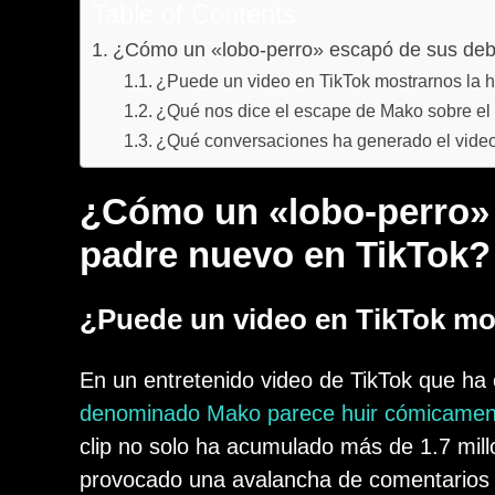
Table of Contents
¿Cómo un «lobo-perro» escapó de sus deb
¿Puede un video en TikTok mostrarnos la 
¿Qué nos dice el escape de Mako sobre el
¿Qué conversaciones ha generado el vide
¿Cómo un «lobo-perro»
padre nuevo en TikTok?
¿Puede un video en TikTok mo
En un entretenido video de TikTok que ha 
denominado Mako parece huir cómicament
clip no solo ha acumulado más de 1.7 mill
provocado una avalancha de comentarios y