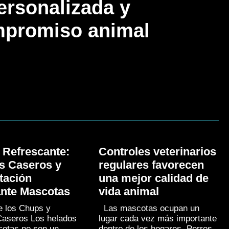
ersonalizada y
promiso animal
 Refrescante:
Controles veterinarios
s Caseros y
regulares favorecen
tación
una mejor calidad de
ante Mascotas
vida animal
e los Chups y
Las mascotas ocupan un
Caseros Los helados
lugar cada vez más importante
otas no son un
dentro de los hogares. Perros,